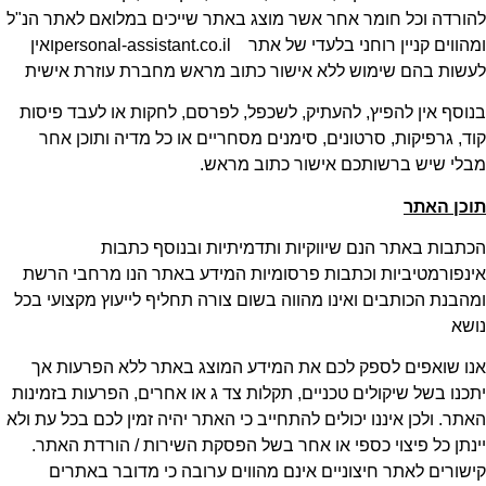
להורדה וכל חומר אחר אשר מוצג באתר שייכים במלואם לאתר הנ"ל
ומהווים קניין רוחני בלעדי של אתר personal-assistant.co.ilואין
לעשות בהם שימוש ללא אישור כתוב מראש מחברת עוזרת אישית
בנוסף אין להפיץ, להעתיק, לשכפל, לפרסם, לחקות או לעבד פיסות
קוד, גרפיקות, סרטונים, סימנים מסחריים או כל מדיה ותוכן אחר
מבלי שיש ברשותכם אישור כתוב מראש.
תוכן האתר
הכתבות באתר הנם שיווקיות ותדמיתיות ובנוסף כתבות
אינפורמטיביות וכתבות פרסומיות המידע באתר הנו מרחבי הרשת
ומהבנת הכותבים ואינו מהווה בשום צורה תחליף לייעוץ מקצועי בכל
נושא
אנו שואפים לספק לכם את המידע המוצג באתר ללא הפרעות אך
יתכנו בשל שיקולים טכניים, תקלות צד ג או אחרים, הפרעות בזמינות
האתר. ולכן איננו יכולים להתחייב כי האתר יהיה זמין לכם בכל עת ולא
יינתן כל פיצוי כספי או אחר בשל הפסקת השירות / הורדת האתר.
קישורים לאתר חיצוניים אינם מהווים ערובה כי מדובר באתרים