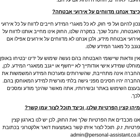
כיצד אנחנו מדווחים על אירועי אבטחה
?
נכון להיום ועל פי חוק, לא כל מאגרי המידע חייבים לדווח על כל אירועי
האבטחה, וחבל שכך. במקרה שלנו, החוק אינו מחייב אותנו לדווח על
אירועי אבטחת מידע, ולכן אנחנו לא מדווחים על אירועים אפילו אם
נגנב כל מאגר המידע שלנו.
אין וודאות שיישומי האבטחה בהם נעשה שימוש על ידינו יבטיחו באופן
מוחלט שמידע אישי אודותייך לא ייחשף או ייגנב ממאגרי המידע. לכן,
החברה אינה מתחייבת, שהשירותים ומערכות המידע המשמשות את
החברה יהיו חסינים מפני גישה בלתי מורשית למידע המאוחסן בהם.
בעצם השימוש באתר ובשירותיו, אתה מאשר שהינך מודע ומסכים
לכך.
מיהו קצין הפרטיות שלנו, וכיצד תוכל לצור עמו קשר
?
אנו מכבדים את הפרטיות שלך ואת החוק, לכן יש לנו בארגון קצין
פרטיות, ז.ק. תוכל לצור איתו קשר באמצעות דואר אלקטרוני בכתובת
admin@personal-assistant.co.il