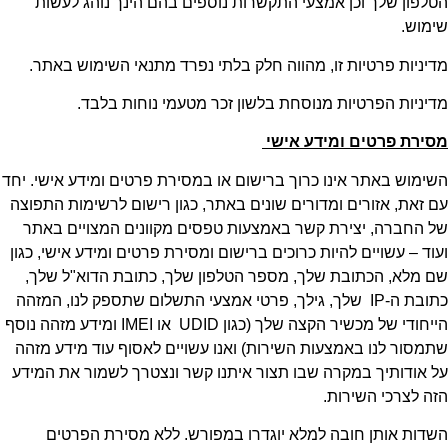
הטלפון שלך וכן אמצעי התקשרות נוספים בהם הינך נוהג לעשות
שימוש.
מדיניות פרטיות זו, מהווה חלק בלתי נפרד מתנאי השימוש באתר.
מדיניות הפרטיות מנוסחת בלשון זכר מטעמי נוחות בלבד.
מסירת פרטים ומידע אישי
השימוש באתר אינו כרוך ברישום או במסירת פרטים ומידע אישי. יחד
עם זאת, אזורים ומדורים שונים באתר, כגון רישום לרשימות התפוצה
של החברה, יצירת קשר באמצעות טפסים מקוונים המצויים באתר
ועוד – עשויים להיות כרוכים ברישום ומסירת פרטים ומידע אישי, כגון
שם מלא, הכתובת שלך, מספר הטלפון שלך, כתובת הדוא"ל שלך,
כתובת ה-IP שלך, גילך, פרטי אמצעי התשלום שתספק לנו, המזהה
הייחודי של מכשיר הקצה שלך (כגון UDID או IMEI ומידע מזהה נוסף
שתמסור לנו באמצעות השירות) ואנו עשויים לאסוף עוד מידע מזהה
על אודותיך במקרה שבו תצור איתנו קשר ונצטרך לשמור את המידע
הזה לצרכי השירות.
השדות אותן חובה למלא יוגדרו במפורש. ללא מסירת הפרטים