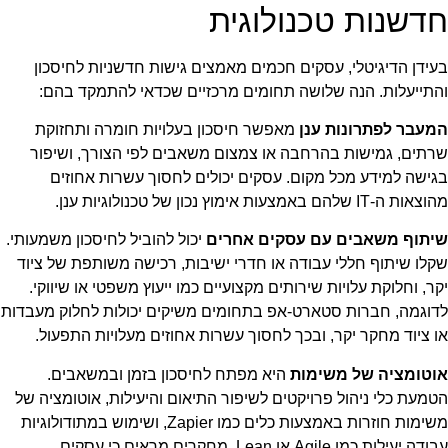
חדשנות טכנולוגית
בעידן הדיגיטלי, עסקים חכמים מאמצים גישות חדשניות לחיסכון
והתייעלות. הנה שלושה תחומים מרכזיים שכדאי להתמקד בהם:
המעבר לפתרונות ענן
מאפשר חיסכון בעלויות חומרה ותחזוקת
שרתים, גמישות בהרחבה או צמצום משאבים לפי הצורך, ושיפור
בגישה למידע מכל מקום. עסקים יכולים לחסוך עשרות אחוזים
מהוצאות ה-IT שלהם באמצעות אימוץ נכון של טכנולוגיות ענן.
שיתוף משאבים עם עסקים אחרים
יכול להוביל לחיסכון משמעותי.
שקלו שיתוף חללי עבודה או חדרי ישיבות, רכישה משותפת של ציוד
יקר, וחלוקת עלויות שירותים מקצועיים כמו ייעוץ משפטי או שיווקי.
לדוגמה, חברות סטארט-אפ בתחומים משיקים יכולות לחלוק מעבדות
או ציוד מחקר יקר, ובכך לחסוך עשרות אחוזים מעלויות התפעול.
אוטומציה של משימות
היא מפתח לחיסכון בזמן ובמשאבים.
הטמעת כלי ניהול פרויקטים לשיפור התיאום והיעילות, אוטומציה של
משימות חוזרות באמצעות כלים כמו Zapier, ושימוש במתודולוגיות
עבודה יעילות כמו Agile או Lean. מחקרים מראים כי עסקים