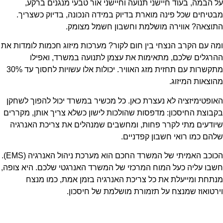
על הבמה, בעוד חיישני תנועה וחיישני אור טבעי מנגנים ברקע,
מבטיחים שכל פינה מוארת בדיוק במידה הנכונה, בדיוק כשצריך.
התוצאה? אווירה מושלמת וחשבון חשמל מצומק.
ומה עם הקרב הנצחי בין חום לקור? מערכות מיזוג חכמות לומדות את
ההרגלים שלכם, מתאימות את עצמן לתנועה במשרד, ואפילו
מתקשרות עם תחזית מזג האוויר. יכולות אלו עשויות לחסוך עד 30%
מהוצאות המיזוג.
האופטימיזציה לא נעצרת כאן. כל מכשיר במשרד יכול להפוך לשחקן
בקבוצת החיסכון: מדפסות שהולכות לישון כשלא צריך אותן, מקררים
שיודעים מתי לקרר פחות, ומחשבים שמנהלים את צריכת האנרגיה
שלהם כמו רואי חשבון קפדניים.
הכוכב האמיתי של המשרד החכם הוא מערכת ניהול האנרגיה (EMS).
חשבו עליה כעל המוח המרכזי של המשרד האנרגטי שלכם. היא צופה,
מנתחת ומייעלת את כל צריכת האנרגיה בזמן אמת, כמו מנצח
וירטואוז שמנצח על תזמורת מושלמת של חיסכון.