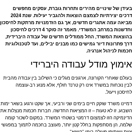
בעידן של שינויים מהירים ותחרות גוברת, עסקים מחפשים
דרכים יצירתיות לצמצם הוצאות ולהגביר יעילות. שנת 2024
מביאה עמה אתגרים חדשים, אך גם הזדמנויות מרתקות לחיסכון
וחדשנות במרחב המשרדי. מאמר זה סוקר 4 דרכים לחיסכון
בהוצאות המשרד, החל ממודלים חדשים של עבודה היברידית,
דרך פתרונות דיור גמישים כמו מבנים יבילים, ועד לטכנולוגיות
חכמות לניהול אנרגיה.
אימוץ מודל עבודה היברידי
בעולם שאחרי הקורונה, ארגונים מגלים כי השילוב בין עבודה מהבית
לבין נוכחות במשרד אינו רק טרנד חולף, אלא מנוע רב-עוצמה
לחיסכון וייעול.
דמיינו משרד שוקק חיים בימים שני ורביעי, אך שקט ורגוע בשאר ימות
השבוע. זו לא טעות – זו המציאות החדשה. חברות חכמות מנצלות את
הדינמיקה הזו לצמצום דרמטי בשטחי המשרד. במקום לשכור קומה
שלמה, הן מסתפקות בחלל קטן יותר, מעוצב בחכמה לתמוך במפגשי
צוות ושיתופי פעולה בימי "השיא".