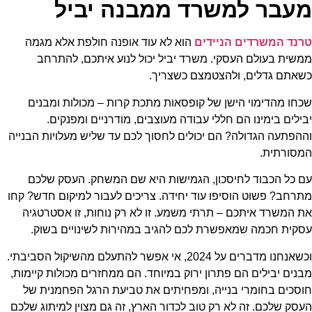
מעבר למשרד ממבנה יביל
טרנד המשרדים הניידים
הוא לא עוד אופנה חולפת אלא מגמה
ממשית בעולם העסקי. משרד יביל יכול לנוע איתכם, להתרחב
כשאתם גדלים, ולהצטמצם כשצריך.
שכחו מהדימוי הישן של קופסאות מתכת קרות – מכולות ומבנים
יבילים בימינו הם חללי עבודה מעוצבים, מודרניים ומפנקים.
וההפתעה הגדולה? הם יכולים לחסוך לכם עד שליש מעלויות הבנייה
המסורתית.
עם כל הכבוד לחיסכון, הגמישות היא שם המשחק. העסק שלכם
מתרחב? פשוט הוסיפו עוד יחידה. צריכים לעבור למיקום חדש? קחו
את המשרד איתכם – תרתי משמע. זו לא רק נוחות, זו אסטרטגיה
עסקית חכמה שמאפשרת לכם להגיב במהירות לשינויים בשוק.
וכשאנחנו מדברים על 2024, אי אפשר להתעלם מהשיקול הסביבתי.
מבנים יבילים הם פתרון ירוק במיוחד. הם ממחזרים מכולות קיימות,
חוסכים בחומרי בנייה, ומפחיתים את טביעת הרגל הפחמנית של
העסק שלכם. זה לא רק טוב לכדור הארץ, זה גם מצוין למיתוג שלכם