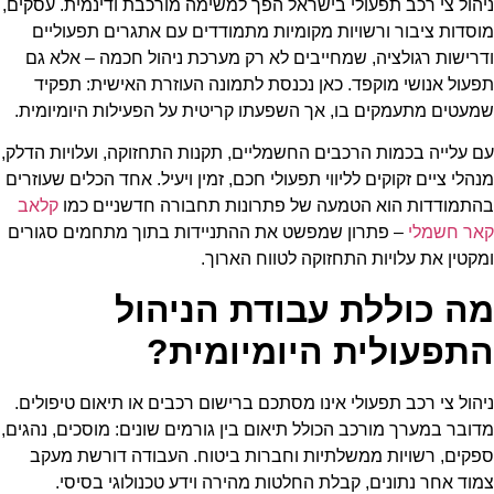
ניהול צי רכב תפעולי בישראל הפך למשימה מורכבת ודינמית. עסקים,
מוסדות ציבור ורשויות מקומיות מתמודדים עם אתגרים תפעוליים
ודרישות רגולציה, שמחייבים לא רק מערכת ניהול חכמה – אלא גם
תפעול אנושי מוקפד. כאן נכנסת לתמונה העוזרת האישית: תפקיד
שמעטים מתעמקים בו, אך השפעתו קריטית על הפעילות היומיומית.
עם עלייה בכמות הרכבים החשמליים, תקנות התחזוקה, ועלויות הדלק,
מנהלי ציים זקוקים לליווי תפעולי חכם, זמין ויעיל. אחד הכלים שעוזרים
בהתמודדות הוא הטמעה של פתרונות תחבורה חדשניים כמו
קלאב
קאר חשמלי
– פתרון שמפשט את ההתניידות בתוך מתחמים סגורים
ומקטין את עלויות התחזוקה לטווח הארוך.
מה כוללת עבודת הניהול
התפעולית היומיומית?
ניהול צי רכב תפעולי אינו מסתכם ברישום רכבים או תיאום טיפולים.
מדובר במערך מורכב הכולל תיאום בין גורמים שונים: מוסכים, נהגים,
ספקים, רשויות ממשלתיות וחברות ביטוח. העבודה דורשת מעקב
צמוד אחר נתונים, קבלת החלטות מהירה וידע טכנולוגי בסיסי.