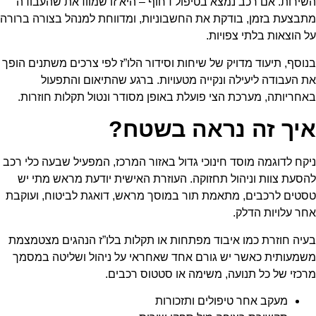
השירות. אם רכב נמצא בטיפול דחוף – היא זו שמוודאת שהעבודה
מתבצעת בזמן, בודקת את החשבוניות, ומדווחת למנהל בצורה ברורה
על הוצאות בלתי צפויות.
בנוסף, תיעוד מדויק של שיחות וסידור הלו”ז לפי צרכים משתנים הופך
את העבודה ליעילה ונקייה מטעויות. ברגע שהתיאום והתפעול
באחריותה, מערכת הצי פועלת באופן מסודר ונטול תקלות חוזרות.
איך זה נראה בשטח?
ניקח לדוגמה מוסד חינוכי גדול באזור המרכז, המפעיל שבעה כלי רכב
להסעת צוות וניהול תחזוקה. העוזרת האישית יודעת מראש מתי יש
טסטים לרכבים, מתאמת תור במוסך מראש, דואגת לביטוח, ועוקבת
אחר עלויות הדלק.
בעיה חוזרת כמו איבוד מפתחות או תקלות בלו”ז הנהגים מצטמצמת
משמעותית כאשר יש גורם אחד שאחראי על ניהול ושליטה במסמך
מרכזי של כל תנועה, משימה או סטטוס רכבים.
מעקב אחר טיפולים ותזכורות