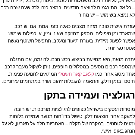
בישראל, עלויות הרכב משמעותיות לעסק. ביטוח, מס בלו, ירידת ערך
– כל אלו מתורגמים להוצאה חודשית. במצב כזה, לכל שעה שבה רכב
לא נמצא בשימוש – יש מחיר.
עוזרת אישית טובה מזהה מצבים כאלה בזמן אמת. אם יש רכב
שמאבד זמן טיפולים, מספק תחזוקה שאינו זמין, או כפילות שימוש –
אפשר לפעול מיידית. בעזרת תיעוד ומעקב, התפעול השוטף נעשה
אסטרטגי יותר.
יתרה מזאת, היא מסייעת בביצוע רכש חכם. לדוגמה, אם מתגלה
שמספר רכבים נוסעים במסלולים חופפים, ניתן לשקול מעבר לרכב
אחד מסוג אחר, כמו
קלאב קאר חשמלי
המתאים לתנועה פנימית,
חיסכון בזמן ודלק, והתאמה להגבלות זיהום אוויר במתחמים עירוניים.
רגולציה ועמידה בתקן
מוסדות ועסקים בישראל כפופים לרגולציות מורכבות. יש חובה
למעקב אחרי הוצאות דלק, טיפול בדו"חות תנועה ועמידה בלוחות
זמנים לטסטים. במקרה של תקלה – האחריות חלה על הארגון, לא על
הנהג באופן אישי.