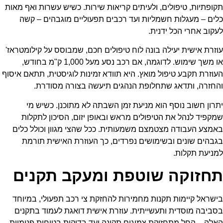
תקופתיות, טיפולים, ולעיתים קריאות שירות. כשיש עשרות ואף מאות
כלים – מעגלות חשמליות ועד רכבים תפעוליים מוגבהים – קשה
לעקוב אחרי הכל ידנית.
עוזרת אישית יעילה בונה לוח טיפולים חכם, שמבוסס על קילומטראז'
או משך שימוש. לדוגמה, אם רכב נסע מעל 1,000 ק"מ בחודש,
העוזרת תקבע טיפול מואץ. היא תוודא זמינות לוגיסטית, תתאם איסוף
והחזרה, ותדאג שתחלופת הנהגים תיעשה בצורה מסודרת.
יתרון חשוב נוסף הוא מניעת זמן השבתה לא מתוכנן. כשיש מי
שמקפיד לנהל את הטיפולים מראש ובאופן יזום, הסיכון לתקלות
באמצע העבודה מצטמצם משמעותית. ככל שהצי מגוון וכולל כלים
בגבהים שונים ובשימושים נפרדים, כך העוזרת האישית תורמת
למניעת תקלות.
תחזוקה שוטפת ומעקב תקנים
בישראל קיימות תקנות מחמירות להחזקת צי רכב תפעולי, במיוחד
בסביבה מוסדית ותעשייתית. עוזרת אישית דואגת לעמוד בתקנים
האלה – החל מתחזוקת צמיגים תקינה ועד בדיקות בטיחות פנימיות.