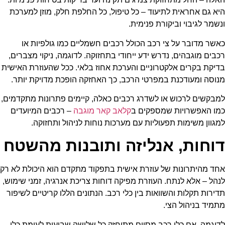
היא גם אחראית לתיעוד – כל טיפול, כל החלפת חלק, מוזן למערכת
ונשמר לגיבוי וביקורת פנימית.
כאשר מדובר על צי רכב הכולל רכבים חשמליים כמו גולפיות או
רכבים מוגבהים, נדרש ידע ייחודי בתחזוקה. לדוגמה, ניקוי מצברים,
בדיקת בקרים אלקטרוניים והערכת אחוז בלאי. ככל שהעוזרת האישית
מנוסה ומעודכנת במפרטי הרכב, כך האחזקה הופכת מדויקת יותר.
למבקשים לרכוש או לשדרג רכבים כאלה, קיימים פתרונות מתקדמים,
כמו האפשרויות שמספקים ב
קלאב קאר מוגבה
– רכבים המיועדים
למגוון משימות תפעוליות עם מערכות נוחות לניהול ותחזוקה.
דוחות, אנליזה ותובנות מהשטח
אחד מהיתרונות של עוזרת אישית בתפקוד מתקדם הוא היכולת לא רק
לנהל – אלא לנתח. העוזרת מפיקה דוחות צריכת אנרגיה, זמני שימוש,
תדירות תקלות והשוואות בין כלי רכב. הנתונים הללו קריטיים לשיפור
מתמיד בניהול הצי.
לדוגמה, אם כלי רכב מסוים מתוחזק כל שלושה שבועות לעומת כלי