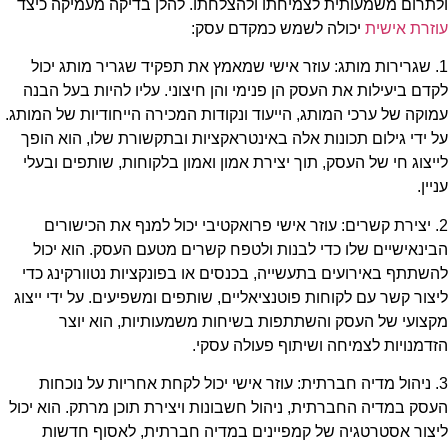
ולתרום משמעותית לצמיחתו ולהצלחתו. להלן בדיקה מעמיקה כיצד
עוזרת אישית
יכולה לשמש כמקדם עסק:
1. שגרירות מותג: עוזר אישי שמאמץ את תפקיד שגריר מותג יכול
לקדם ביעילות את העסק הן פנימי והן חיצוני. עליו להיות בעל הבנה
עמוקה של ערכי המותג, הייעוד ונקודות המכירה הייחודיות של המותג.
על ידי גילום תכונות אלה באינטראקציות ובתקשורת שלו, הוא הופך
לייצוג חי של העסק, תוך יצירת אמון ואמון בלקוחות, שותפים ובעלי
עניין.
2. יצירת קשרים: עוזר אישי פרואקטיבי יכול למנף את הכישורים
הבינאישיים שלו כדי לבנות ולטפח קשרים מטעם העסק. הוא יכול
להשתתף באירועים בתעשייה, בכנסים או בפונקציות נטוורקינג כדי
ליצור קשר עם לקוחות פוטנציאליים, שותפים ומשפיעים. על ידי ייצוג
מקצועי של העסק והשתתפות בשיחות משמעותיות, הוא יוצר
הזדמנויות לצמיחה ושיתוף פעולה עסקי.
3. ניהול מדיה חברתית: עוזר אישי יכול לקחת אחריות על נוכחות
העסק במדיה החברתית, ניהול חשבונות ויצירת תוכן מרתק. הוא יכול
ליצור אסטרטגיה של קמפיינים במדיה חברתית, לאסוף חדשות