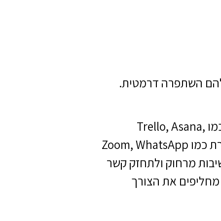
שלהם השתפרה דרמטית.
ההתפתחות הטכנולוגית של השנים האחרונות הפכה את התפקיד הזה למהיר וחכם מתמיד. תוכנות כמו Trello, Asana,
Monday, Google Workspace ו־Slack מאפשרות שליטה מלאה בכל שלב בעבודה. בזכות כלי תקשורת כמו Zoom, WhatsApp
וות ישיבות מרחוק ולתחזק קשר
 מחליפים את הצורך