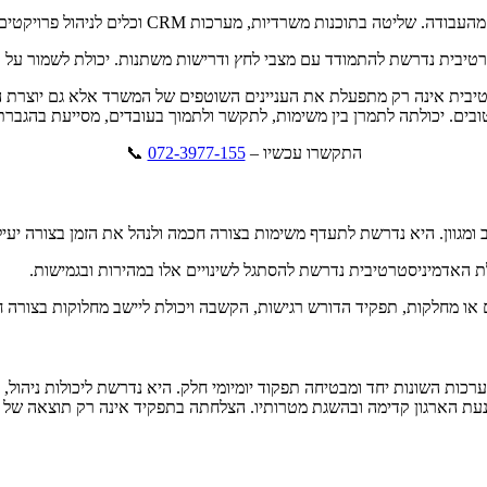
וכלים לניהול פרויקטים מאפשרת למנהלת האדמיניסטרטיבית לבצע את עבודתה בצורה טובה.
רטיבית נדרשת להתמודד עם מצבי לחץ ודרישות משתנות. יכולת לשמור על 
בית אינה רק מתפעלת את העניינים השוטפים של המשרד אלא גם יוצרת הש
טובים. יכולתה לתמרן בין משימות, לתקשר ולתמוך בעובדים, מסייעת בהגבר
התקשרו עכשיו –
072-3977-155
​ 📞
מגוון. היא נדרשת לתעדף משימות בצורה חכמה ולנהל את הזמן בצורה יעיל
ת האדמיניסטרטיבית נדרשת להסתגל לשינויים אלו במהירות ובגמישות.
ו מחלקות, תפקיד הדורש רגישות, הקשבה ויכולת ליישב מחלוקות בצורה חי
ות השונות יחד ומבטיחה תפקוד יומיומי חלק. היא נדרשת ליכולות ניהול, 
עת הארגון קדימה ובהשגת מטרותיו. הצלחתה בתפקיד אינה רק תוצאה של 