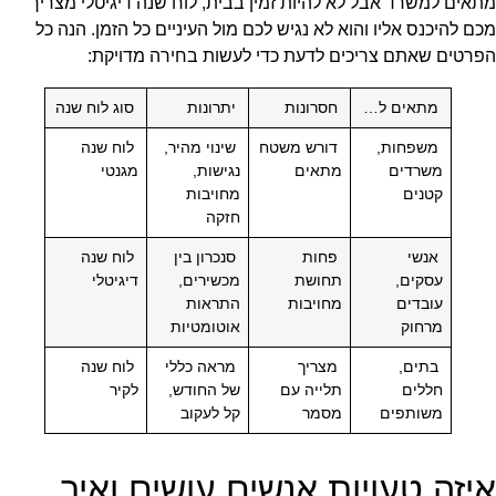
מתאים למשרד אבל לא להיות זמין בבית, לוח שנה דיגיטלי מצריך
מכם להיכנס אליו והוא לא נגיש לכם מול העיניים כל הזמן. הנה כל
הפרטים שאתם צריכים לדעת כדי לעשות בחירה מדויקת:
מתאים ל…
חסרונות
יתרונות
סוג לוח שנה
משפחות,
דורש משטח
שינוי מהיר,
לוח שנה
משרדים
מתאים
נגישות,
מגנטי
קטנים
מחויבות
חזקה
אנשי
פחות
סנכרון בין
לוח שנה
עסקים,
תחושת
מכשירים,
דיגיטלי
עובדים
מחויבות
התראות
מרחוק
אוטומטיות
בתים,
מצריך
מראה כללי
לוח שנה
חללים
תלייה עם
של החודש,
לקיר
משותפים
מסמר
קל לעקוב
איזה טעויות אנשים עושים ואיך