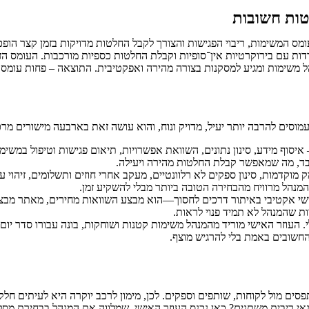
טות חשובות
ומס המשימות, ריבוי הפגישות והצורך לקבל החלטות מדויקות בזמן קצר הו
 עם בירוקרטיות אין־סופיות וקבלת החלטות כספיות מורכבות. העומס הזה 
 משימות ומגיע למסקנות בצורה מהירה ואפקטיבית. התוצאה – פחות עומס, פ
מוסים להרבה יותר יעיל, מדויק ונוח, והוא עושה זאת בארבעה מישורים מרכז
סוף מידע, סינון נתונים, השוואת אפשרויות, תיאום פגישות וטיפול במשי
לבד, מה שמאפשר קבלת החלטות מהירה ויעילה.
מוקדמות, סינון ספקים לא רלוונטיים, מעקב אחרי חוזים ותשלומים, זיהוי על
המנהל מרוויח מהבחירה הטובה ביותר מבלי להשקיע זמן.
י אקטיבי באיתור דרכים לחסוך—הוא מבצע השוואות מחירים, מאתר מבצעים 
ות שהמנהל לא תמיד פנוי לראות.
 העוזר האישי מוריד מהמנהל משימות קטנות ושוחקות, בונה עבורו סדר יום 
חשובים באמת בלי להרגיש מוצף.
ים מול לקוחות, שותפים וספקים. לכן, מימון לרכב יוקרה היא לעיתים חלק
תנאי ריבית משתנים? כאן נכנס העוזר האישי, שמלווה את המנהל בבחירת מסל