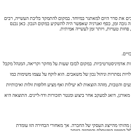
פכים את סדר היום למאתגר במיוחד. במקום להתמקד בליבת העשייה, רבים
גובה זמן, כסף ואנרגיה שאפשר היה להשקיע במקום הנכון. כאן נכנס
חות טעויות, ויותר זמן לעשייה אמיתית.
יים.
מות אדמיניסטרטיביות. במקום לבזבז שעות על מחקר וקריאה, המנהל מקבל
ויות נסתרות וניהול נכון של משאבים. הוא לוקח על עצמו משימות כמו
והטבות, מזהה הוצאות לא יעילות ואף מציע חלופות זולות ואיכותיות
מאורגן, דואג למעקב אחר ביצוע ומנטר תזכורות ודד-ליינים. התוצאה היא
 מהותי מהייצוג העסקי של החברה. אך מאחורי הבחירה הזו עומדת
ול המימון המשתלם והמדויק ביותר.