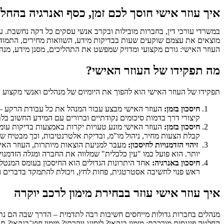
איך עוזר אישי חוסך לכם זמן, כסף ואנרגיה בהחל
במשרדי עורכי דין, בחברות מובילות ובקרב אנשי עסקים כל דקה נחשבת. ע
מוצאים את עצמם שוקעים שעות בבדיקות מידע, השוואות מחירים, התמודדות
העוזר האישי: גורם מקצועי ומדויק שמפשט את התהליכים, מסנן מידע, מנהל
מה תפקידו של העוזר האישי?
תפקידו של העוזר האישי הוא להפוך את היומיום של מנהלים ואנשי מקצוע ע
חיסכון בזמן:
העוזר האישי מבצע עבור המנהל את כל עבודת הרקע – אי
קיצורי דרך בדמות סיכומים נקודתיים וברורים עם המידע החשוב ב
חיסכון בזמן:
העוזר האישי מונע טעויות יקרות באמצעות בדיקות עומק 
קבלת הצעות מחיר, ניהול מו"מ, ובדיקת אלטרנטיבות, וכך מבטיח ש
זיהוי הזדמנויות לחיסכון:
מעבר למניעת הוצאות מיותרות, העוזר האיש
יותר. הוא פועל כמו "עין כלכלית" שמלווה את החברה ומגלה הזדמנוי
חיסכון באנרגיה:
אחד היתרונות הגדולים הוא החיסכון בעומס המנטלי.
ראש פנוי לחשיבה אסטרטגית, פחות לחץ, ויכולת להתמקד בדברים ה
איך עוזר אישי עוזר בבחירת מימון לרכב יוקרה
מנהלים בחברות גדולות מייחסים חשיבות רבה לתדמית – הדרך שבה הם נתפס
החלטה פיננסית מורכבת: מימון בנקאי? ליסינג יוקרתי? מימון חוץ־בנקאי? 